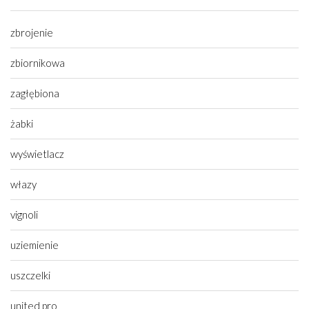
zbrojenie
zbiornikowa
zagłębiona
żabki
wyświetlacz
włazy
vignoli
uziemienie
uszczelki
united pro