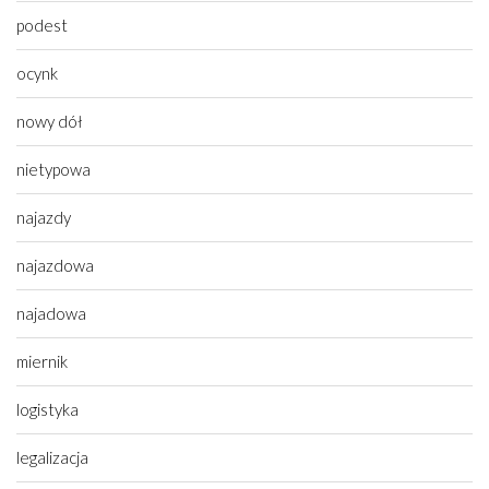
podest
ocynk
nowy dół
nietypowa
najazdy
najazdowa
najadowa
miernik
logistyka
legalizacja