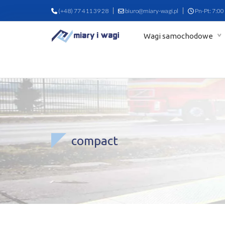
(+48) 77 411 39 28
biuro@miary-wagi.pl
Pn-Pt: 7:00
Wagi samochodowe
compact