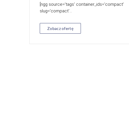
[ngg source='tags' container_ids='compact'
slug='compact'...
Zobacz ofertę