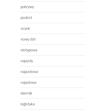
pokrywy
podest
ocynk
nowy dół
nietypowa
najazdy
najazdowa
najadowa
miernik
logistyka