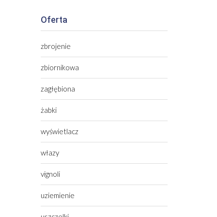
Oferta
zbrojenie
zbiornikowa
zagłębiona
żabki
wyświetlacz
włazy
vignoli
uziemienie
uszczelki