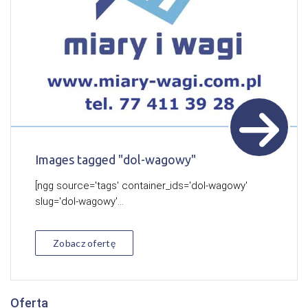
Images tagged "dol-wagowy"
[ngg source='tags' container_ids='dol-wagowy'
slug='dol-wagowy'...
Zobacz ofertę
Oferta