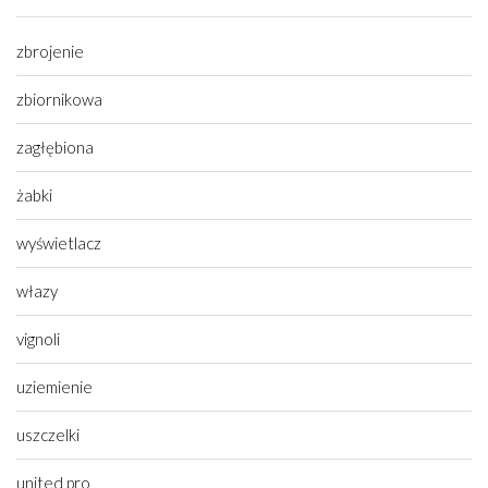
zbrojenie
zbiornikowa
zagłębiona
żabki
wyświetlacz
włazy
vignoli
uziemienie
uszczelki
united pro