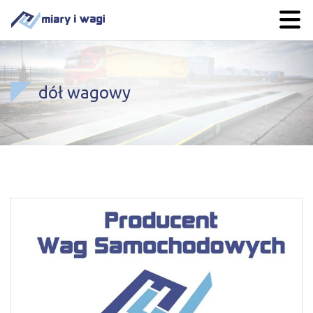
dół wagowy