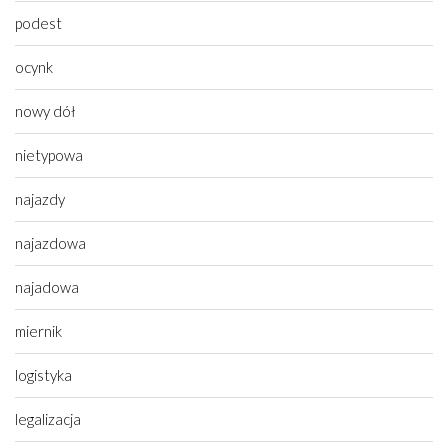
podest
ocynk
nowy dół
nietypowa
najazdy
najazdowa
najadowa
miernik
logistyka
legalizacja