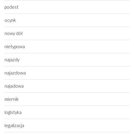
podest
ocynk
nowy dół
nietypowa
najazdy
najazdowa
najadowa
miernik
logistyka
legalizacja