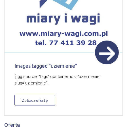
Images tagged "uziemienie"
[ngg source='tags' container_ids='uziemienie'
slug='uziemienie'...
Zobacz ofertę
Oferta