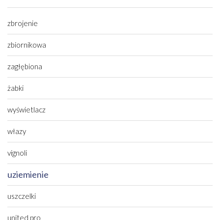
zbrojenie
zbiornikowa
zagłębiona
żabki
wyświetlacz
włazy
vignoli
uziemienie
uszczelki
united pro