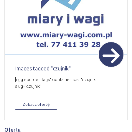
Images tagged "czujnik"
[ngg source='tags' container_ids='czujnik'
slug='czujnik'...
Zobacz ofertę
Oferta