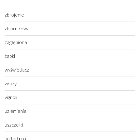
zbrojenie
zbiornikowa
zagłębiona
żabki
wyświetlacz
włazy
vignoli
uziemienie
uszczelki
united pro