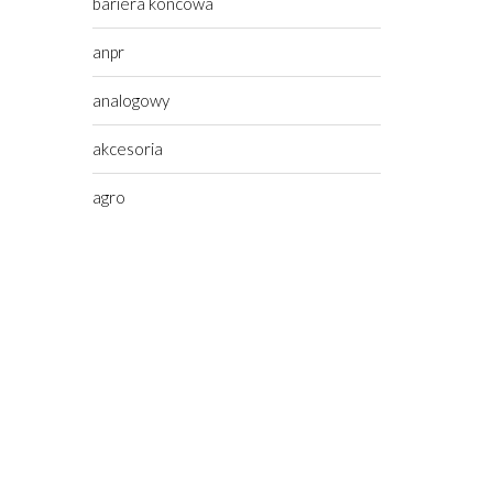
bariera koncowa
anpr
analogowy
akcesoria
agro