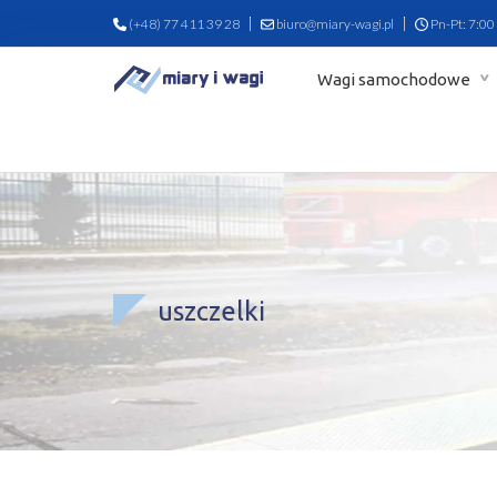
(+48) 77 411 39 28
biuro@miary-wagi.pl
Pn-Pt: 7:00
Wagi samochodowe
uszczelki