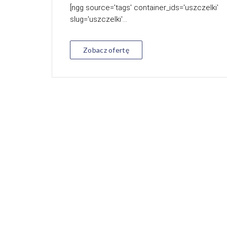
[ngg source='tags' container_ids='uszczelki'
slug='uszczelki'...
Zobacz ofertę