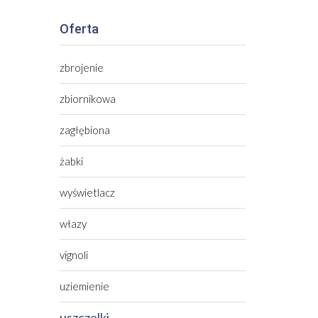
Oferta
zbrojenie
zbiornikowa
zagłębiona
żabki
wyświetlacz
włazy
vignoli
uziemienie
uszczelki