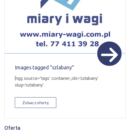
Images tagged "szlabany"
[ngg source='tags' container_ids='szlabany'
slug='szlabany'...
Zobacz ofertę
Oferta