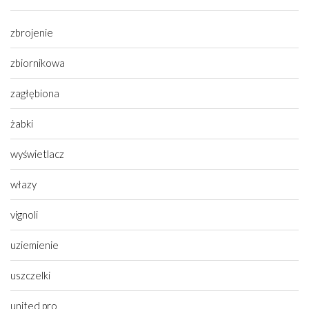
zbrojenie
zbiornikowa
zagłębiona
żabki
wyświetlacz
włazy
vignoli
uziemienie
uszczelki
united pro