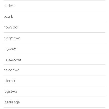
podest
ocynk
nowy dół
nietypowa
najazdy
najazdowa
najadowa
miernik
logistyka
legalizacja