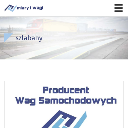
szlabany