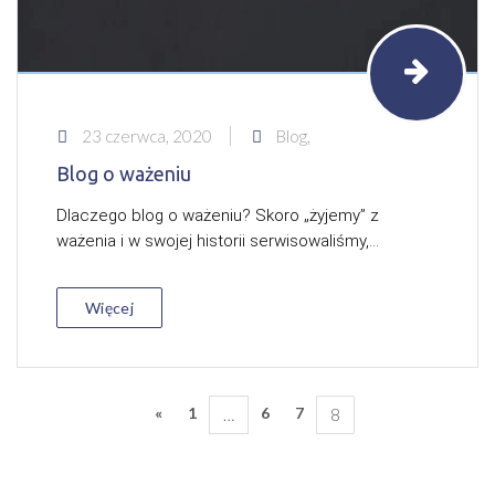
23 czerwca, 2020
Blog,
Blog o ważeniu
Dlaczego blog o ważeniu? Skoro „żyjemy” z
ważenia i w swojej historii serwisowaliśmy,...
Więcej
«
1
6
7
…
8