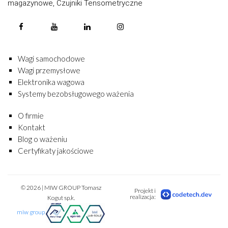
magazynowe, Czujniki Tensometryczne
Wagi samochodowe
Wagi przemysłowe
Elektronika wagowa
Systemy bezobsługowego ważenia
O firmie
Kontakt
Blog o ważeniu
Certyfikaty jakościowe
© 2026 | MIW GROUP Tomasz
Projekt i
realizacja:
Kogut sp.k.
miw group