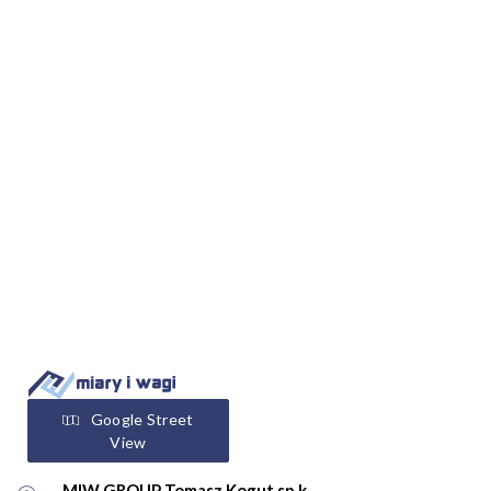
Google Street
View
MIW GROUP Tomasz Kogut sp.k.