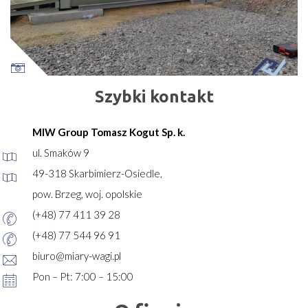
Szybki kontakt
MIW Group Tomasz Kogut Sp. k.
ul. Smaków 9
49-318 Skarbimierz-Osiedle,
pow. Brzeg, woj. opolskie
(+48) 77 411 39 28
(+48) 77 544 96 91
biuro@miary-wagi.pl
Pon – Pt: 7:00 – 15:00