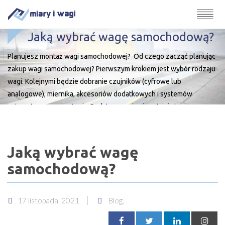
Jaką wybrać wagę samochodową?
Planujesz montaż wagi samochodowej? Od czego zacząć planując
zakup wagi samochodowej? Pierwszym krokiem jest wybór rodzaju
wagi. Kolejnymi będzie dobranie czujników (cyfrowe lub
analogowe), miernika, akcesoriów dodatkowych i systemów
automatycznego ważenia. Podstawowy i najczęściej stosowany
podział to wagi najazdowe i zagłębione. Ze względu na dużą
popularność wśród naszych Klientów dodatkowo jako odrębna
kategorię wyróżniamy wagi […]
Jaką wybrać wagę
samochodową?
17 listopada, 2021
Blog,