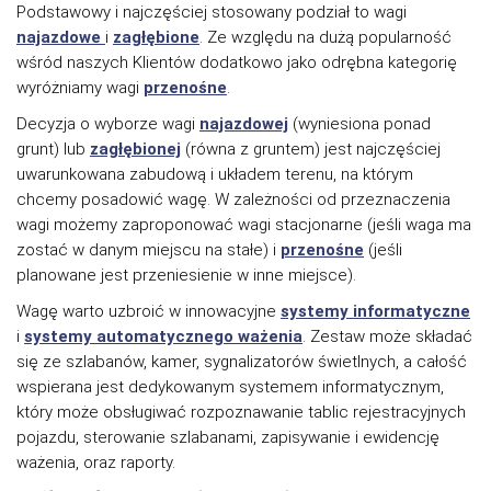
Podstawowy i najczęściej stosowany podział to wagi
najazdowe
i
zagłębione
. Ze względu na dużą popularność
wśród naszych Klientów dodatkowo jako odrębna kategorię
wyróżniamy wagi
przenośne
.
Decyzja o wyborze wagi
najazdowej
(wyniesiona ponad
grunt) lub
zagłębionej
(równa z gruntem) jest najczęściej
uwarunkowana zabudową i układem terenu, na którym
chcemy posadowić wagę. W zależności od przeznaczenia
wagi możemy zaproponować wagi stacjonarne (jeśli waga ma
zostać w danym miejscu na stałe) i
przenośne
(jeśli
planowane jest przeniesienie w inne miejsce).
Wagę warto uzbroić w innowacyjne
systemy informatyczne
i
systemy automatycznego
ważenia
. Zestaw może składać
się ze szlabanów, kamer, sygnalizatorów świetlnych, a całość
wspierana jest dedykowanym systemem informatycznym,
który może obsługiwać rozpoznawanie tablic rejestracyjnych
pojazdu, sterowanie szlabanami, zapisywanie i ewidencję
ważenia, oraz raporty.