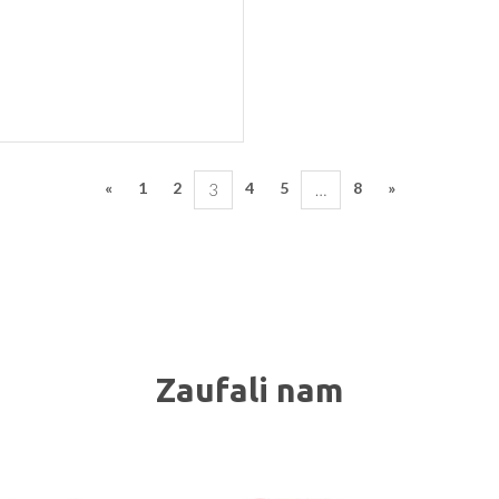
«
1
2
4
5
8
»
3
…
Zaufali nam