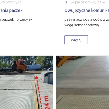
, W przemyśle,
24 października, 2024
ania paczek
Dwujęzyczne komunikat
 paczek i przesyłek
Jeśli masz dostawców z zag
wagę samochodową,...
Więcej