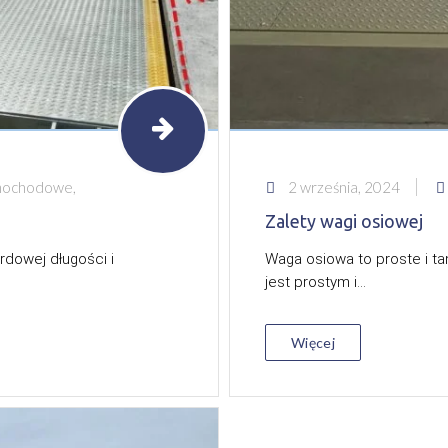
amochodowe,
2 września, 2024
Zalety wagi osiowej
dowej długości i
Waga osiowa to proste i ta
jest prostym i...
Więcej