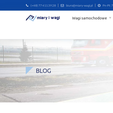
(+48) 77 411 39 28
biuro@miary-wagi.pl
Pn-Pt: 7
Wagi samochodowe
BLOG