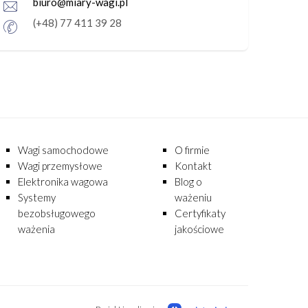
biuro@miary-wagi.pl
(+48) 77 411 39 28
Wagi samochodowe
O firmie
Wagi przemysłowe
Kontakt
Elektronika wagowa
Blog o
Systemy
ważeniu
bezobsługowego
Certyfikaty
ważenia
jakościowe