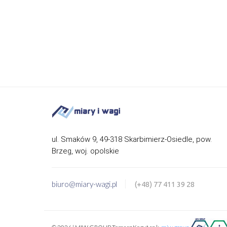
ul. Smaków 9, 49-318 Skarbimierz-Osiedle, pow.
Brzeg, woj. opolskie
biuro@miary-wagi.pl
(+48) 77 411 39 28