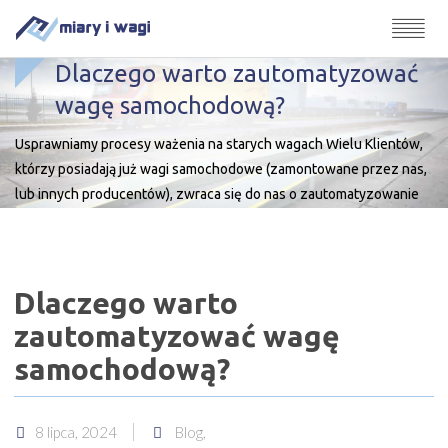
Dlaczego warto zautomatyzować
wagę samochodową?
Usprawniamy procesy ważenia na starych wagach Wielu Klientów,
którzy posiadają już wagi samochodowe (zamontowane przez nas,
lub innych producentów), zwraca się do nas o zautomatyzowanie
procesu ważenia. Obsługa tradycyjnej wagi samochodowej
wymaga wiele czasu i zasobów. Przez cały czas funkcjonowania
wagi wymagana jest obecność operatora, który wyzwala ważenie,
Dlaczego warto
rejestruje dane i przekazuje je odpowiednim […]
zautomatyzować wagę
samochodową?
8 lipca, 2024
Blog,