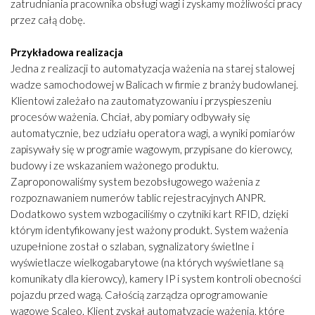
zatrudniania pracownika obsługi wagi i zyskamy możliwości pracy
przez całą dobę.
Przykładowa realizacja
Jedna z realizacji to automatyzacja ważenia na starej stalowej
wadze samochodowej w Balicach w firmie z branży budowlanej.
Klientowi zależało na zautomatyzowaniu i przyspieszeniu
procesów ważenia. Chciał, aby pomiary odbywały się
automatycznie, bez udziału operatora wagi, a wyniki pomiarów
zapisywały się w programie wagowym, przypisane do kierowcy,
budowy i ze wskazaniem ważonego produktu.
Zaproponowaliśmy system bezobsługowego ważenia z
rozpoznawaniem numerów tablic rejestracyjnych ANPR.
Dodatkowo system wzbogaciliśmy o czytniki kart RFID, dzięki
którym identyfikowany jest ważony produkt. System ważenia
uzupełnione został o szlaban, sygnalizatory świetlne i
wyświetlacze wielkogabarytowe (na których wyświetlane są
komunikaty dla kierowcy), kamery IP i system kontroli obecności
pojazdu przed wagą. Całością zarządza oprogramowanie
wagowe Scaleo. Klient zyskał automatyzację ważenia, które