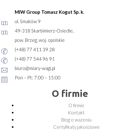
MIW Group Tomasz Kogut Sp. k.
ul. Smaków 9
49-318 Skarbimierz-Osiedle,
pow. Brzeg, woj. opolskie
(+48) 77 411 39 28
(+48) 77 544 96 91
biuro@miary-wagi.pl
Pon – Pt: 7:00 – 15:00
O firmie
O firmie
Kontakt
Blog o ważeniu
Certyfikaty jakościowe