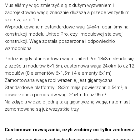
Musieliśmy więc zmierzyć się z dużym wyzwaniem i
zaprojektować wagę znacznie dłuższą a przede wszystkim
szerszą aż o 1 m.
Wyprodukowane niestandardowe wagi 24x4m oparliśmy na
konstrukcji modelu United Pro, czyli modułowej stalowej
konstrukcji. Waga została poszerzona i odpowiednio
wzmocniona.
Podczas gdy standardowa waga United Pro 18x3m składa się
z sześciu modułów 6×1,5m, customowa waga 24x4m to aż 12
modułów (8 elementów 6×1,5m i 4 elementy 6x1m).
Zamontowana waga robi wrażenie, jest gigantyczna.
Standardowe platformy 18x3m mają powierzchnię 54m², a
powierzchnia pomostów wagi 24x4m to aż 96m².
Na zdjęciu widzicie jedną taką gigantyczną wagę, natomiast
zamontowane są już wszystkie trzy.
Customowe rozwiązania, czyli zrobimy co tylko zechcesz.
Jeśli potrzebujesz niestandardowego rozwiązania, po prostu