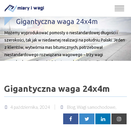
Gigantyczna waga 24x4m
Możemy wyprodukować pomosty o niestandardowej długości i
szerokości, tak jak w niedawnej realizacji na południu Polski. Jeden
z klientów, wytwórnia mas bitumicznych, potrzebował
niestandardowego rozwiązania wagowego – trzy wagi
samochodowe o długości 24 m i szerokości aż 4 m. Standardem są
wagi o szerokości 3 m i długości 18 m. Musieliśmy więc zmierzyć się
z […]
Gigantyczna waga 24x4m
4 października, 2024
Blog, Wagi samochodowe,