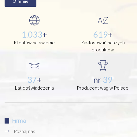
O firmie
1.333
+
799
+
Klientów na świecie
Zastosowań naszych
produktów
48
+
nr
21
Lat doświadczenia
Producent wag w Polsce
Firma
Poznaj nas