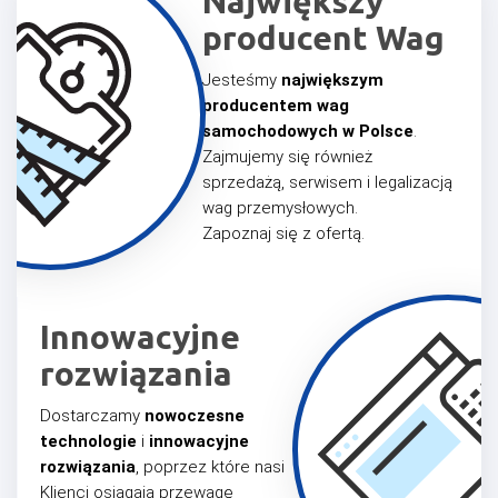
Największy
producent
Wag
Jesteśmy
największym
producentem wag
samochodowych w Polsce
.
Zajmujemy się również
sprzedażą, serwisem i legalizacją
wag przemysłowych.
Zapoznaj się z ofertą.
Innowacyjne
rozwiązania
Dostarczamy
nowoczesne
technologie
i
innowacyjne
rozwiązania
, poprzez które nasi
Klienci osiągają przewagę