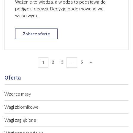
Ważenie to wiedza, a wiedza to podstawa do
podjęcia decyzji. Decyzje podejmowane we
właściwym...
Zobacz ofertę
2
3
5
»
1
…
Oferta
Wzorce masy
Wagi zbiornikowe
Wagi zagłębione