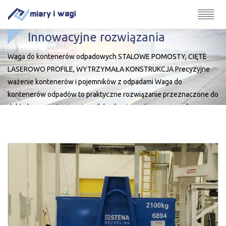
Innowacyjne rozwiązania
Waga do kontenerów odpadowych STALOWE POMOSTY, CIĘTE
LASEROWO PROFILE, WYTRZYMAŁA KONSTRUKCJA Precyzyjne
ważenie kontenerów i pojemników z odpadami Waga do
kontenerów odpadów to praktyczne rozwiązanie przeznaczone do
dokładnego ważenia pojemników, kontenerów oraz innych
jednostek wykorzystywanych w gospodarce odpadami. System
pozwala szybko i wygodnie kontrolować masę odpadów,
usprawniając proces ewidencji, rozliczeń oraz nadzoru nad
transportem i […]