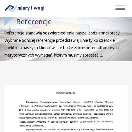
Referencje
Referencje stanowią odzwierciedlenie naszej codziennej pracy.
Wybrane poniżej referencje przedstawiają nie tylko szerokie
spektrum naszych klientów, ale także zakres interkulturalnych i
merytorycznych wymagań, którym musimy sprostać. Z
przyjemnością zaprezentujemy Państwu pozostałe referencje w
trakcie osobistej rozmowy oraz udostępnimy bezpośredni kontakt
do naszego Klienta, aby mogli Państwo potwierdzić realizację
usługi oraz nasze kompetencje.