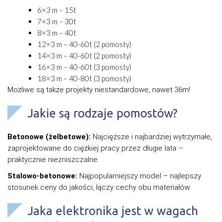
6×3 m – 15t
7×3 m – 30t
8×3 m – 40t
12×3 m – 40-60t (2 pomosty)
14×3 m – 40-60t (2 pomosty)
16×3 m – 40-60t (3 pomosty)
18×3 m – 40-80t (3 pomosty)
Możliwe są także projekty niestandardowe, nawet 36m!
Jakie są rodzaje pomostów?
Betonowe (żelbetowe):
Najcięższe i najbardziej wytrzymałe,
zaprojektowane do ciężkiej pracy przez długie lata –
praktycznie niezniszczalne.
Stalowo-betonowe:
Najpopularniejszy model – najlepszy
stosunek ceny do jakości, łączy cechy obu materiałów.
Jaka elektronika jest w wagach