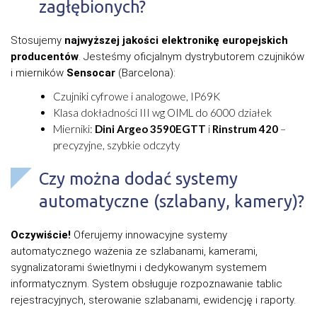
zagłębionych?
Stosujemy
najwyższej jakości elektronikę europejskich
producentów
. Jesteśmy oficjalnym dystrybutorem czujników
i mierników
Sensocar
(Barcelona):
Czujniki cyfrowe i analogowe, IP69K
Klasa dokładności III wg OIML do 6000 działek
Mierniki:
Dini Argeo 3590EGTT
i
Rinstrum 420
–
precyzyjne, szybkie odczyty
Czy można dodać systemy
automatyczne (szlabany, kamery)?
Oczywiście!
Oferujemy innowacyjne systemy
automatycznego ważenia ze szlabanami, kamerami,
sygnalizatorami świetlnymi i dedykowanym systemem
informatycznym. System obsługuje rozpoznawanie tablic
rejestracyjnych, sterowanie szlabanami, ewidencję i raporty.