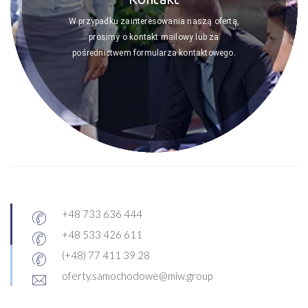
W przypadku zainteresowania naszą ofertą,
prosimy o kontakt mailowy lub za
pośrednictwem formularza kontaktowego.
+48 733 636 444
+48 533 426 611
(+48) 77 411 39 28
oferty.samochodowe@miw.group