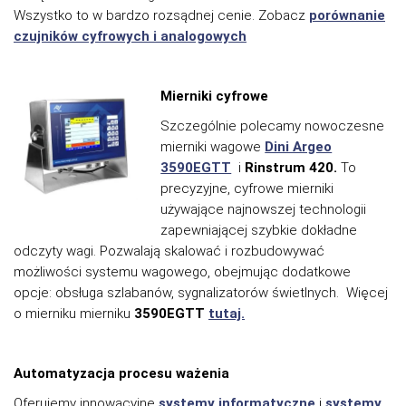
Wszystko to w bardzo rozsądnej cenie. Zobacz
porównanie
czujników cyfrowych i analogowych
Mierniki cyfrowe
Szczególnie polecamy nowoczesne
mierniki wagowe
Dini Argeo
3590EGTT
i
Rinstrum 420.
To
precyzyjne, cyfrowe mierniki
używające najnowszej technologii
zapewniającej szybkie dokładne
odczyty wagi. Pozwalają skalować i rozbudowywać
możliwości systemu wagowego, obejmując dodatkowe
opcje: obsługa szlabanów, sygnalizatorów świetlnych. Więcej
o mierniku mierniku
3590EGTT
tutaj.
Automatyzacja procesu ważenia
Oferujemy innowacyjne
systemy informatyczne
i
systemy