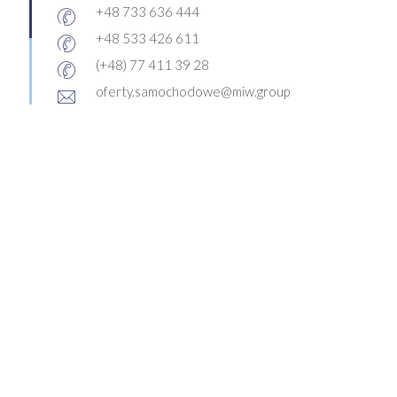
+48 733 636 444
+48 533 426 611
(+48) 77 411 39 28
oferty.samochodowe@miw.group