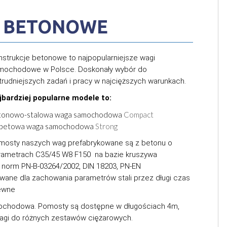
e BETONOWE
nstrukcje betonowe to najpopularniejsze wagi
mochodowe w Polsce. Doskonały wybór do
jtrudniejszych zadań i pracy w najcięższych warunkach.
jbardziej popularne modele to:
tonowo-stalowa waga samochodowa
Compact
lbetowa waga samochodowa
Strong
mosty naszych wag prefabrykowane są z betonu o
rametrach C35/45 W8 F150 na bazie kruszywa
 norm PN-B-03264/2002, DIN 18203, PN-EN
owane dla zachowania parametrów stali przez długi czas
zewne
mochodowa. Pomosty są dostępne w długościach 4m,
wagi do różnych zestawów ciężarowych.