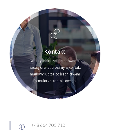
Kontakt
W przypadku zainteresowania
naszą ofertą, prosimy o kontakt
mailowy lub za pośrednictwem
formularza kontaktowego.
+48 664 705 710