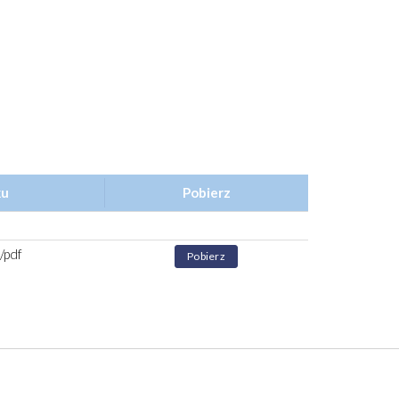
ku
Pobierz
/pdf
Pobierz