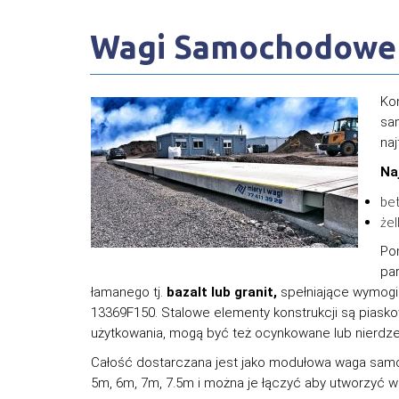
Wagi Samochodow
Ko
sa
na
Na
be
że
Po
pa
łamanego tj.
bazalt lub granit,
spełniające wymogi
13369F150. Stalowe elementy konstrukcji są piask
użytkowania, mogą być też ocynkowane lub nierd
Całość dostarczana jest jako modułowa waga sa
5m, 6m, 7m, 7.5m i można je łączyć aby utworzyć 