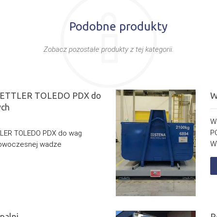
Podobne produkty
Zobacz pozostałe produkty z tej kategorii.
i METTLER TOLEDO PDX do
W
ch
W
P
TTLER TOLEDO PDX do wag
W
owoczesnej wadze
palni
R