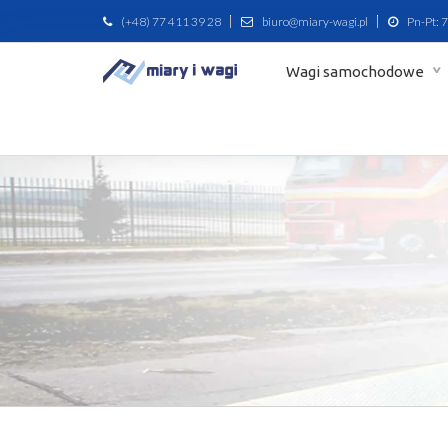
(+48) 77 411 39 28
biuro@miary-wagi.pl
Pn-Pt: 7
Wagi samochodowe