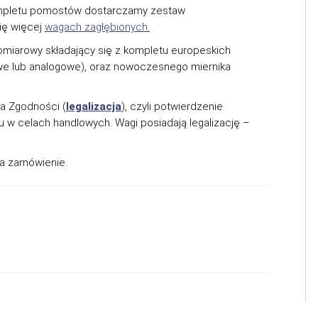
kompletu pomostów dostarczamy zestaw
ię więcej
wagach zagłębionych.
miarowy składający się z kompletu europeskich
we lub analogowe), oraz nowoczesnego miernika
a Zgodności (
legalizacja
), czyli potwierdzenie
ku w celach handlowych. Wagi posiadają legalizację –
na zamówienie.