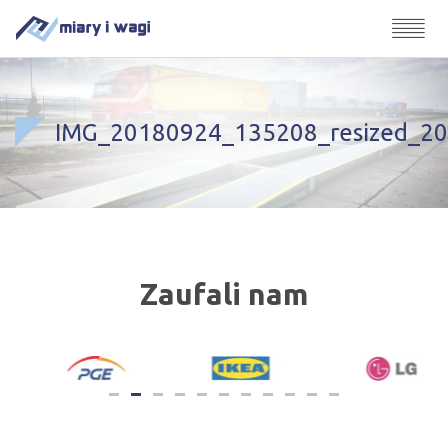
IMG_20180924_135208_resized_2
Zaufali nam