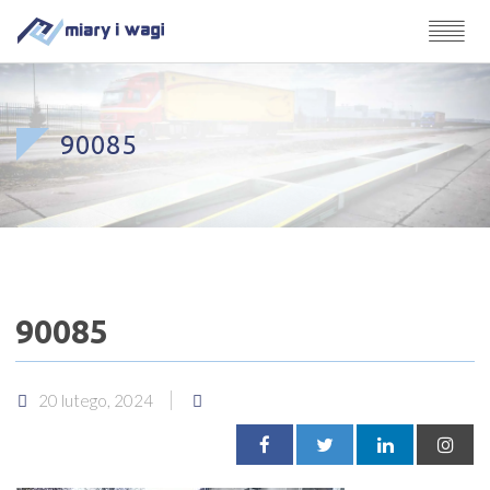
90085
90085
20 lutego, 2024