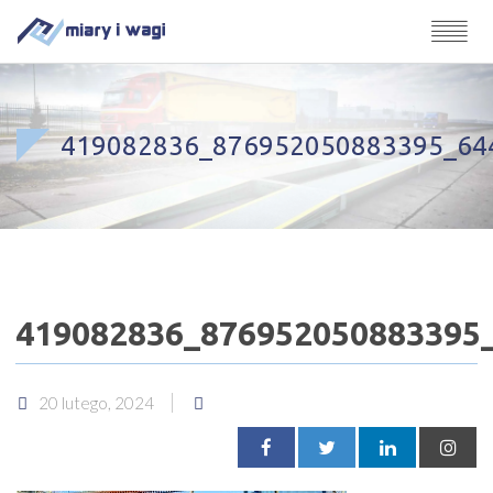
419082836_876952050883395_64
419082836_876952050883395
20 lutego, 2024