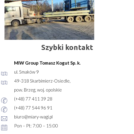
Szybki kontakt
MIW Group Tomasz Kogut Sp. k.
ul. Smaków 9
49-318 Skarbimierz-Osiedle,
pow. Brzeg, woj. opolskie
(+48) 77 411 39 28
(+48) 77 544 96 91
biuro@miary-wagi.pl
Pon – Pt: 7:00 – 15:00