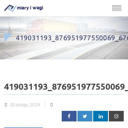
419031193_876951977550069_67
419031193_876951977550069
20 lutego, 2024