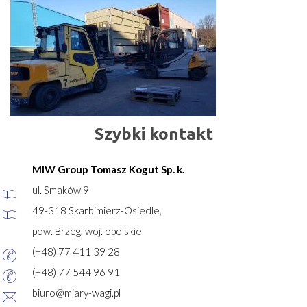
Szybki kontakt
MIW Group Tomasz Kogut Sp. k.
ul. Smaków 9
49-318 Skarbimierz-Osiedle,
pow. Brzeg, woj. opolskie
(+48) 77 411 39 28
(+48) 77 544 96 91
biuro@miary-wagi.pl