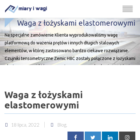
Waga z łożyskami elastomerowymi
Na specjalne zamówienie Klienta wyprodukowaliśmy wagę
platformową do ważenia prętów i innych długich stalowych
elementów, w której zastosowano bardzo ciekawe rozwiązanie.
Czujniki tensometryczne Zemic H8C zostały połączone z łożyskami
elastomerowymi, które są np. stosowane przy budowie mostów i
wiaduktach drogowych. Wykonane z ocynkowanej stali
konstrukcyjnej i naturalnej gumy łożyska elastomerowe są
nowoczesnymi elementami stosowanymi do […]
Waga z łożyskami
elastomerowymi
18 lipca, 2022
Blog,