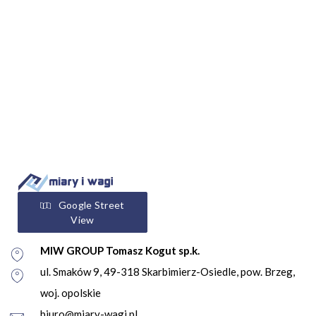
Google Street
View
MIW GROUP Tomasz Kogut sp.k.
ul. Smaków 9, 49-318 Skarbimierz-Osiedle, pow. Brzeg,
woj. opolskie
biuro@miary-wagi.pl