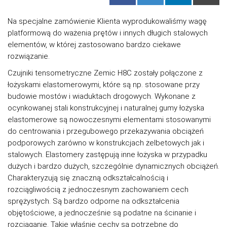
Na specjalne zamówienie Klienta wyprodukowaliśmy wagę
platformową do ważenia prętów i innych długich stalowych
elementów, w której zastosowano bardzo ciekawe
rozwiązanie.
Czujniki tensometryczne Zemic H8C zostały połączone z
łożyskami elastomerowymi, które są np. stosowane przy
budowie mostów i wiaduktach drogowych. Wykonane z
ocynkowanej stali konstrukcyjnej i naturalnej gumy łożyska
elastomerowe są nowoczesnymi elementami stosowanymi
do centrowania i przegubowego przekazywania obciążeń
podporowych zarówno w konstrukcjach żelbetowych jak i
stalowych. Elastomery zastępują inne łożyska w przypadku
dużych i bardzo dużych, szczególnie dynamicznych obciążeń.
Charakteryzują się znaczną odkształcalnością i
rozciągliwością z jednoczesnym zachowaniem cech
sprężystych. Są bardzo odporne na odkształcenia
objętościowe, a jednocześnie są podatne na ścinanie i
rozciąganie. Takie właśnie cechy są potrzebne do