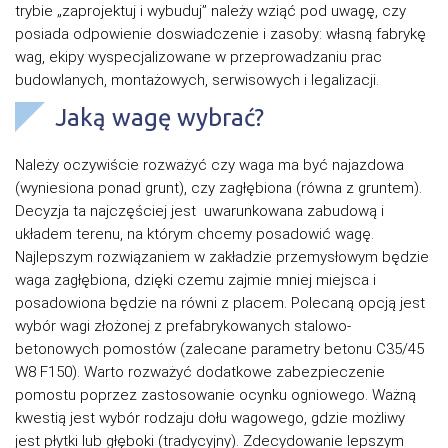
trybie „zaprojektuj i wybuduj” należy wziąć pod uwagę, czy
posiada odpowienie doswiadczenie i zasoby: własną fabrykę
wag, ekipy wyspecjalizowane w przeprowadzaniu prac
budowlanych, montażowych, serwisowych i legalizacji.
Jaką wagę wybrać?
Należy oczywiście rozważyć czy waga ma być najazdowa
(wyniesiona ponad grunt), czy zagłębiona (równa z gruntem).
Decyzja ta najczęściej jest uwarunkowana zabudową i
układem terenu, na którym chcemy posadowić wagę.
Najlepszym rozwiązaniem w zakładzie przemysłowym będzie
waga zagłębiona, dzięki czemu zajmie mniej miejsca i
posadowiona będzie na równi z placem. Polecaną opcją jest
wybór wagi złożonej z prefabrykowanych stalowo-
betonowych pomostów (zalecane parametry betonu C35/45
W8 F150). Warto rozważyć dodatkowe zabezpieczenie
pomostu poprzez zastosowanie ocynku ogniowego. Ważną
kwestią jest wybór rodzaju dołu wagowego, gdzie możliwy
jest płytki lub głęboki (tradycyjny). Zdecydowanie lepszym