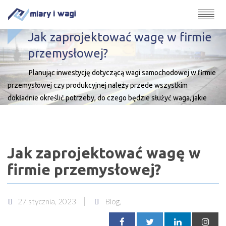
Jak zaprojektować wagę w firmie
przemysłowej?
Planując inwestycję dotyczącą wagi samochodowej w firmie
przemysłowej czy produkcyjnej należy przede wszystkim
dokładnie określić potrzeby, do czego będzie służyć waga, jakie
procesy będzie obsługiwać. Pozwoli to na dobranie optymalnego
rozwiązania, wybór rodzaju wagi, czujników, a przede wszystkim
systemów automatycznego ważenia czy oprogramowania, i ich
Jak zaprojektować wagę w
integrację z firmowym […]
firmie przemysłowej?
27 stycznia, 2023
Blog,