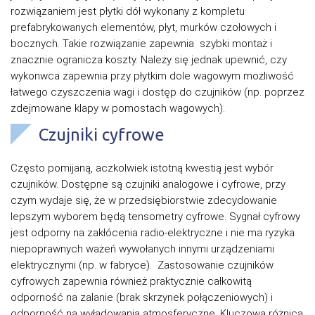
rozwiązaniem jest płytki dół wykonany z kompletu
prefabrykowanych elementów, płyt, murków czołowych i
bocznych. Takie rozwiązanie zapewnia szybki montaż i
znacznie ogranicza koszty. Należy się jednak upewnić, czy
wykonwca zapewnia przy płytkim dole wagowym możliwość
łatwego czyszczenia wagi i dostęp do czujników (np. poprzez
zdejmowane klapy w pomostach wagowych).
Czujniki cyfrowe
Często pomijaną, aczkolwiek istotną kwestią jest wybór
czujników. Dostępne są czujniki analogowe i cyfrowe, przy
czym wydaje się, że w przedsiębiorstwie zdecydowanie
lepszym wyborem będą tensometry cyfrowe. Sygnał cyfrowy
jest odporny na zakłócenia radio-elektryczne i nie ma ryzyka
niepoprawnych ważeń wywołanych innymi urządzeniami
elektrycznymi (np. w fabryce). Zastosowanie czujników
cyfrowych zapewnia również praktycznie całkowitą
odporność na zalanie (brak skrzynek połączeniowych) i
odporność na wyładowania atmosferyczne. Kluczową różnicą