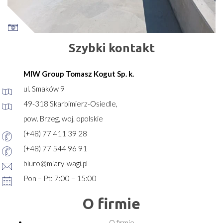
Szybki kontakt
MIW Group Tomasz Kogut Sp. k.
ul. Smaków 9
49-318 Skarbimierz-Osiedle,
pow. Brzeg, woj. opolskie
(+48) 77 411 39 28
(+48) 77 544 96 91
biuro@miary-wagi.pl
Pon – Pt: 7:00 – 15:00
O firmie
O firmie