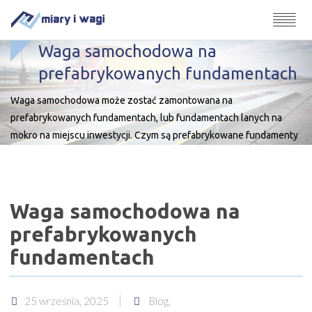
Waga samochodowa na
prefabrykowanych fundamentach
Waga samochodowa może zostać zamontowana na
prefabrykowanych fundamentach, lub fundamentach lanych na
mokro na miejscu inwestycji. Czym są prefabrykowane fundamenty
pod wagę samochodową? Prefabrykowane fundamenty pod wagi
samochodowe to nowoczesne, gotowe elementy konstrukcyjne,
które znacząco przyspieszają i ułatwiają montaż wag
Waga samochodowa na
przemysłowych. W porównaniu do tradycyjnego wylewania
fundamentów na miejscu, prefabrykowane części są produkowane
prefabrykowanych
w kontrolowanych […]
fundamentach
25 września, 2025
Blog,