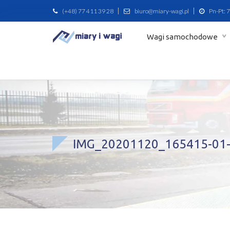
(+48) 77 411 39 28
biuro@miary-wagi.pl
Pn-Pt: 7
Wagi samochodowe
IMG_20201120_165415-01-s