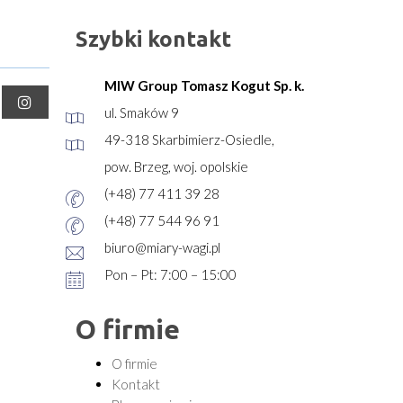
Szybki kontakt
MIW Group Tomasz Kogut Sp. k.
ul. Smaków 9
49-318 Skarbimierz-Osiedle,
pow. Brzeg, woj. opolskie
(+48) 77 411 39 28
(+48) 77 544 96 91
biuro@miary-wagi.pl
Pon – Pt: 7:00 – 15:00
O firmie
O firmie
Kontakt