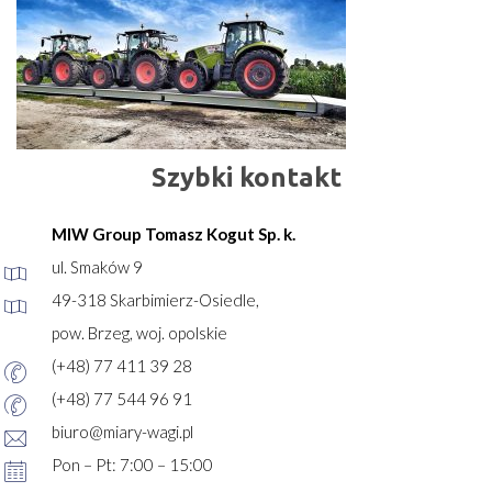
Szybki kontakt
MIW Group Tomasz Kogut Sp. k.
ul. Smaków 9
49-318 Skarbimierz-Osiedle,
pow. Brzeg, woj. opolskie
(+48) 77 411 39 28
(+48) 77 544 96 91
biuro@miary-wagi.pl
Pon – Pt: 7:00 – 15:00