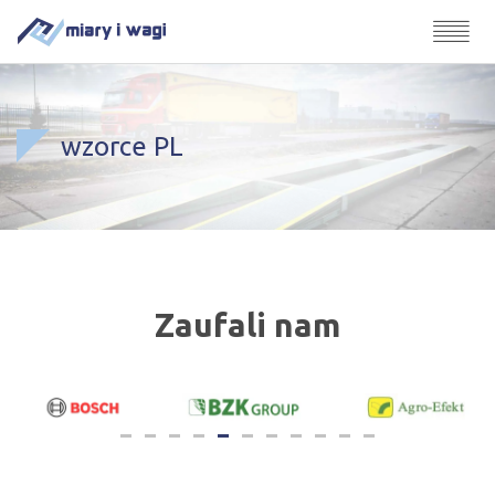
wzorce PL
Zaufali nam