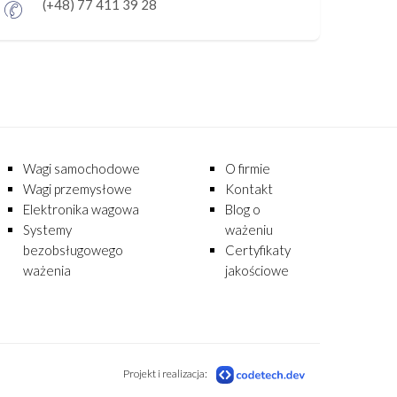
(+48) 77 411 39 28
Wagi samochodowe
O firmie
Wagi przemysłowe
Kontakt
Elektronika wagowa
Blog o
Systemy
ważeniu
bezobsługowego
Certyfikaty
ważenia
jakościowe
Projekt i realizacja: