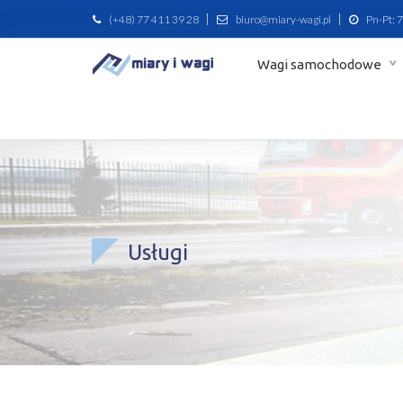
(+48) 77 411 39 28
biuro@miary-wagi.pl
Pn-Pt: 7
Wagi samochodowe
Usługi