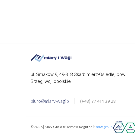
ul. Smaków 9, 49-318 Skarbimierz-Osiedle, pow.
Brzeg, woj. opolskie
biuro@miary-wagi.pl
(+48) 77 411 39 28
© 2026 | MIW GROUP Tomasz Kogut sp.k.
miw group