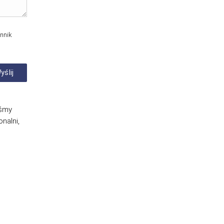
nnik
eśmy
nalni,