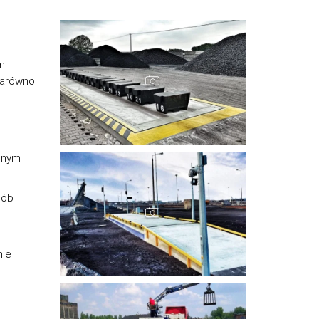
 i
zarówno
ędnym
sób
nie