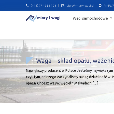
(+48) 77 411 39 28
biuro@miary-wagi.pl
Pn-Pt: 7
Wagi samochodowe
Waga – skład opału, ważeni
Największy producent w Polsce Jesteśmy największym 
czyli tym, od czego zaczynaliśmy naszą działalność w 19
opału? Chcesz ważyć węgiel? W składach […]