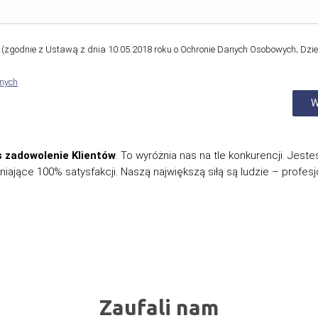
zgodnie z Ustawą z dnia 10.05.2018 roku o Ochronie Danych Osobowych; Dzie
anych
s zadowolenie Klientów
. To wyróżnia nas na tle konkurencji. Jest
iające 100% satysfakcji. Naszą największą siłą są ludzie – profesjo
Zaufali nam