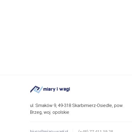
ul. Smaków 9, 49-318 Skarbimierz-Osiedle, pow.
Brzeg, woj. opolskie
biuro@miary-wagi.pl
(+48) 77 411 39 28