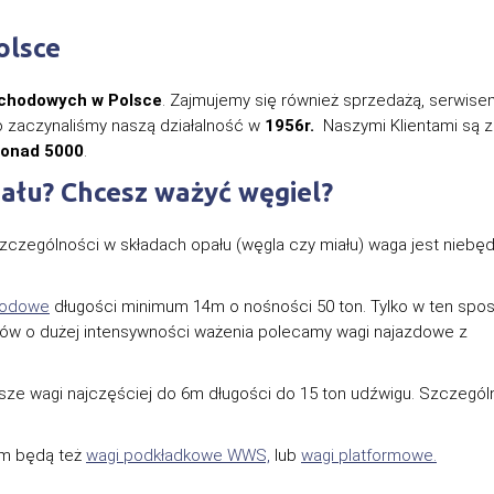
olsce
chodowych w Polsce
. Zajmujemy się również sprzedażą, serwisem
o zaczynaliśmy naszą działalność w
1956r.
Naszymi Klientami są 
onad 5000
.
ału? Chcesz ważyć węgiel?
zczególności w składach opału (węgla czy miału) waga jest nieb
hodowe
długości minimum 14m o nośności 50 ton. Tylko w ten spo
ów o dużej intensywności ważenia polecamy wagi najazdowe z
sze wagi najczęściej do 6m długości do 15 ton udźwigu. Szczegól
em będą też
wagi podkładkowe WWS,
lub
wagi platformowe.