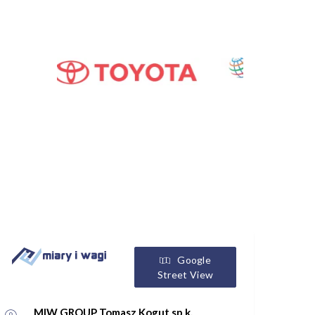
Google
Street View
MIW GROUP Tomasz Kogut sp.k.