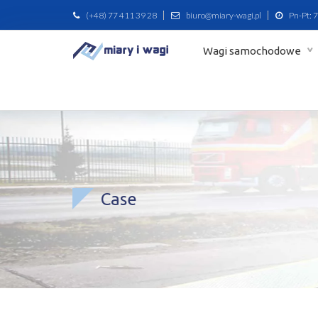
(+48) 77 411 39 28
biuro@miary-wagi.pl
Pn-Pt: 7
Wagi samochodowe
Case