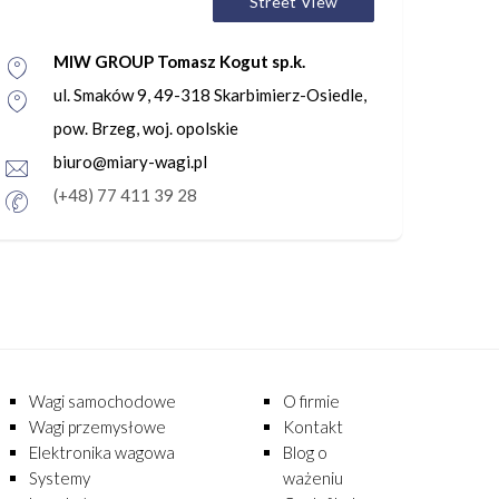
Street View
MIW GROUP Tomasz Kogut sp.k.
ul. Smaków 9, 49-318 Skarbimierz-Osiedle,
pow. Brzeg, woj. opolskie
biuro@miary-wagi.pl
(+48) 77 411 39 28
Wagi samochodowe
O firmie
Wagi przemysłowe
Kontakt
Elektronika wagowa
Blog o
Systemy
ważeniu