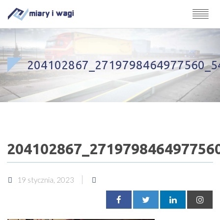
204102867_2719798464977560_5
204102867_271979846497756
19 stycznia, 2023