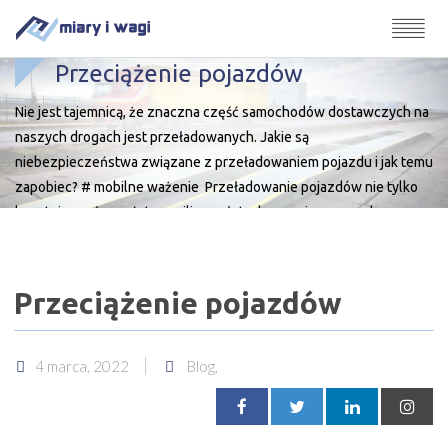
Przeciążenie pojazdów
Nie jest tajemnicą, że znaczna część samochodów dostawczych na
naszych drogach jest przeładowanych. Jakie są
niebezpieczeństwa związane z przeładowaniem pojazdu i jak temu
zapobiec? # mobilne ważenie Przeładowanie pojazdów nie tylko
kosztuje społeczeństwo miliony złotych rocznie z powodu
uszkodzeń dróg i związanej z nimi infrastruktury, ale może również
kosztować firmę transportową sporo pieniędzy. Od 1 […]
Przeciążenie pojazdów
4 marca, 2022
Blog,