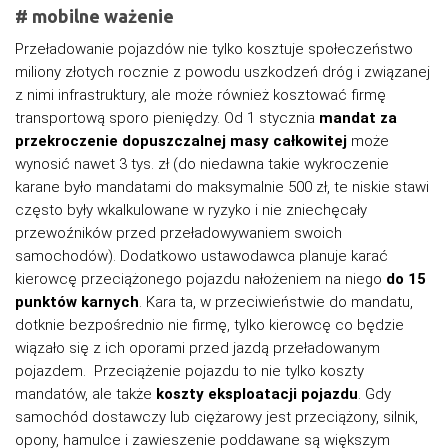
# mobilne ważenie
Przeładowanie pojazdów nie tylko kosztuje społeczeństwo
miliony złotych rocznie z powodu uszkodzeń dróg i związanej
z nimi infrastruktury, ale może również kosztować firmę
transportową sporo pieniędzy. Od 1 stycznia
mandat za
przekroczenie dopuszczalnej masy całkowitej
może
wynosić nawet 3 tys. zł (do niedawna takie wykroczenie
karane było mandatami do maksymalnie 500 zł, te niskie stawi
często były wkalkulowane w ryzyko i nie zniechęcały
przewoźników przed przeładowywaniem swoich
samochodów). Dodatkowo ustawodawca planuje karać
kierowcę przeciążonego pojazdu nałożeniem na niego
do 15
punktów karnych
. Kara ta, w przeciwieństwie do mandatu,
dotknie bezpośrednio nie firmę, tylko kierowcę co będzie
wiązało się z ich oporami przed jazdą przeładowanym
pojazdem. Przeciążenie pojazdu to nie tylko koszty
mandatów, ale także
koszty eksploatacji pojazdu
. Gdy
samochód dostawczy lub ciężarowy jest przeciążony, silnik,
opony, hamulce i zawieszenie poddawane są większym