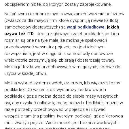
obciążeniom niż te, do których zostały zaprojektowane.
Najtańszym i ekonomicznym rozwiązaniem ważenia pojazdów
(zwłaszcza dla małych firm, które dysponują niewielką flotą
samochodów dostawczych) są
wagi podkładkowe,
jakich
używa też ITD.
Jedną z głównych zalet podkładek jest ich
rozmiar, są one na tyle małe, że można je spakować i
przechowywać wewnątrz pojazdu, co jest idealnym
rozwiązaniem, jeśli w ciągu dnia samochody dostawcze
wielokrotnie zatrzymują się, zbierają i dostarczają towary.
Można je też łatwo przechowywać w magazynie, gotowe do
użycia w każdej chwili.
Można wybrać system dwóch, czterech, lub większej liczby
podkładek. Do ważenia osi wystarczy zestaw dwóch
podkładek, gdzie można dodać do siebie masy wszystkich
osi, aby uzyskać całkowitą masę pojazdu. Podkładki można w
razie potrzeby przechowywać w pojeździe i używać
wszędzie tam (na płaskim, twardym podłożu), gdzie kierowca
musi zważyć pojazd. Wiele modeli jest bezprzewodowych i