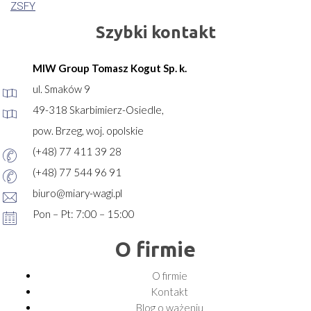
ZSFY
Szybki kontakt
MIW Group Tomasz Kogut Sp. k.
ul. Smaków 9
49-318 Skarbimierz-Osiedle,
pow. Brzeg, woj. opolskie
(+48) 77 411 39 28
(+48) 77 544 96 91
biuro@miary-wagi.pl
Pon – Pt: 7:00 – 15:00
O firmie
O firmie
Kontakt
Blog o ważeniu