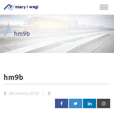
hm9b
hm9b
28 czerwca, 2018