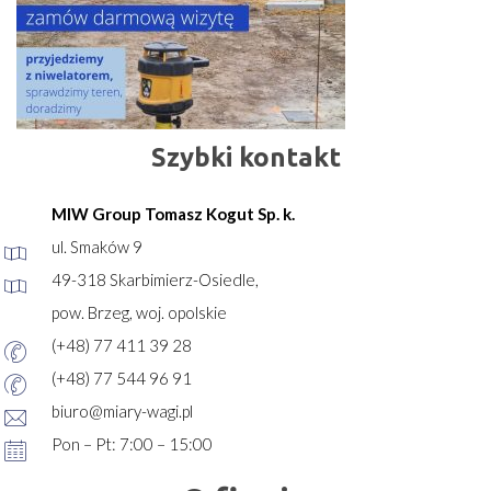
Szybki kontakt
MIW Group Tomasz Kogut Sp. k.
ul. Smaków 9
49-318 Skarbimierz-Osiedle,
pow. Brzeg, woj. opolskie
(+48) 77 411 39 28
(+48) 77 544 96 91
biuro@miary-wagi.pl
Pon – Pt: 7:00 – 15:00