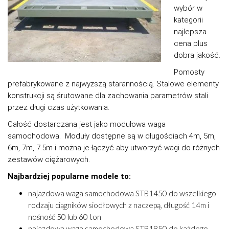
wybór w
kategorii
najlepsza
cena plus
dobra jakość.
Pomosty
prefabrykowane z najwyższą starannością. Stalowe elementy
konstrukcji są śrutowane dla zachowania parametrów stali
przez długi czas użytkowania.
Całość dostarczana jest jako modułowa waga
samochodowa. Moduły dostępne są w długościach 4m, 5m,
6m, 7m, 7.5m i można je łączyć aby utworzyć wagi do różnych
zestawów ciężarowych.
Najbardziej popularne modele to:
najazdowa waga samochodowa STB1450 do wszelkiego
rodzaju ciągników siodłowych z naczepą, długość 14m i
nośność 50 lub 60 ton
najazdowa waga samochodowa STB1850 do każdego