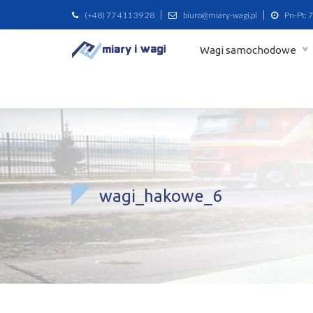
(+48) 77 411 39 28
biuro@miary-wagi.pl
Pn-Pt: 7
Wagi samochodowe
wagi_hakowe_6