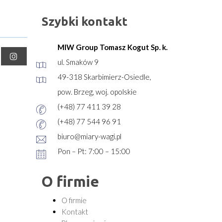
Szybki kontakt
MIW Group Tomasz Kogut Sp. k.
ul. Smaków 9
49-318 Skarbimierz-Osiedle,
pow. Brzeg, woj. opolskie
(+48) 77 411 39 28
(+48) 77 544 96 91
biuro@miary-wagi.pl
Pon – Pt: 7:00 – 15:00
O firmie
O firmie
Kontakt