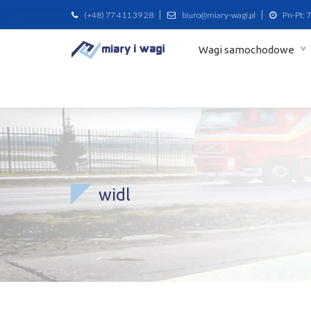
(+48) 77 411 39 28
biuro@miary-wagi.pl
Pn-Pt: 7
Wagi samochodowe
widl