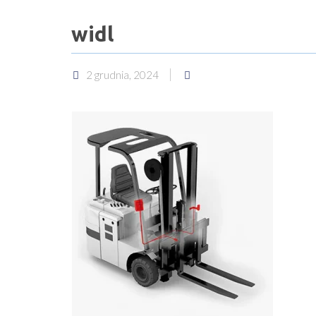
widl
2 grudnia, 2024