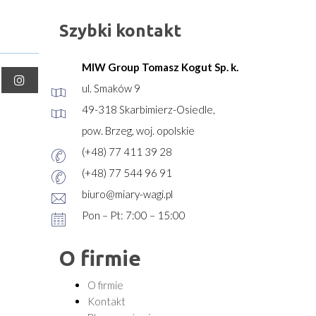
Szybki kontakt
MIW Group Tomasz Kogut Sp. k.
ul. Smaków 9
49-318 Skarbimierz-Osiedle,
pow. Brzeg, woj. opolskie
(+48) 77 411 39 28
(+48) 77 544 96 91
biuro@miary-wagi.pl
Pon – Pt: 7:00 – 15:00
O firmie
O firmie
Kontakt