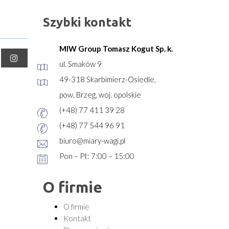
Szybki kontakt
MIW Group Tomasz Kogut Sp. k.
ul. Smaków 9
49-318 Skarbimierz-Osiedle,
pow. Brzeg, woj. opolskie
(+48) 77 411 39 28
(+48) 77 544 96 91
biuro@miary-wagi.pl
Pon – Pt: 7:00 – 15:00
O firmie
O firmie
Kontakt