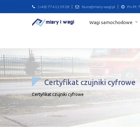
(+48) 77 411 39 28
biuro@miary-wagi.pl
Pn-Pt: 7
Wagi samochodowe
Certyfikat czujniki cyfrowe
Certyfikat czujniki cyfrowe