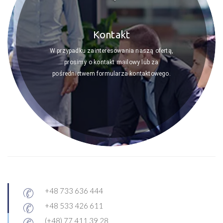
Kontakt
W przypadku zainteresowania naszą ofertą,
prosimy o kontakt mailowy lub za
pośrednictwem formularza kontaktowego.
+48 733 636 444
+48 533 426 611
(+48) 77 411 39 28