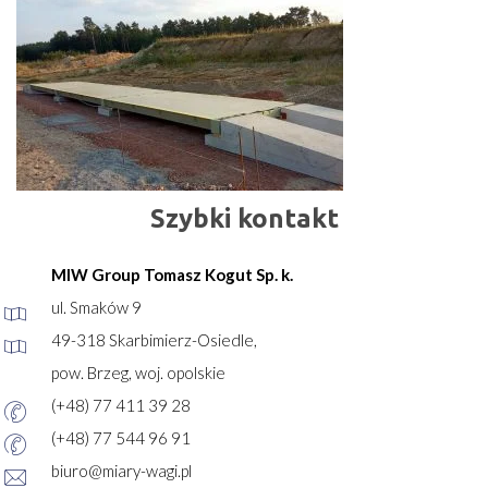
Szybki kontakt
MIW Group Tomasz Kogut Sp. k.
ul. Smaków 9
49-318 Skarbimierz-Osiedle,
pow. Brzeg, woj. opolskie
(+48) 77 411 39 28
(+48) 77 544 96 91
biuro@miary-wagi.pl