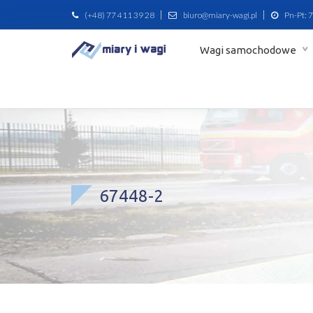
(+48) 77 411 39 28
biuro@miary-wagi.pl
Pn-Pt: 7
Wagi samochodowe
67448-2