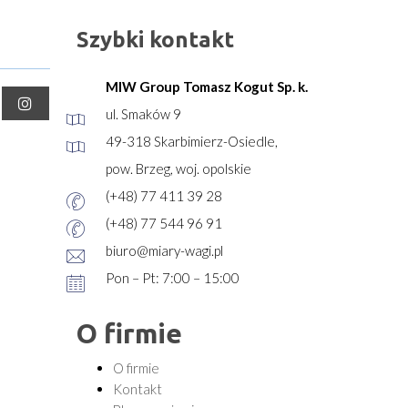
Szybki kontakt
MIW Group Tomasz Kogut Sp. k.
ul. Smaków 9
49-318 Skarbimierz-Osiedle,
pow. Brzeg, woj. opolskie
(+48) 77 411 39 28
(+48) 77 544 96 91
biuro@miary-wagi.pl
Pon – Pt: 7:00 – 15:00
O firmie
O firmie
Kontakt