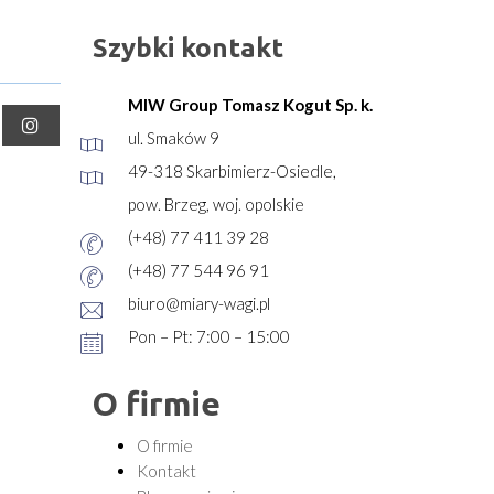
Szybki kontakt
MIW Group Tomasz Kogut Sp. k.
ul. Smaków 9
49-318 Skarbimierz-Osiedle,
pow. Brzeg, woj. opolskie
(+48) 77 411 39 28
(+48) 77 544 96 91
biuro@miary-wagi.pl
Pon – Pt: 7:00 – 15:00
O firmie
O firmie
Kontakt