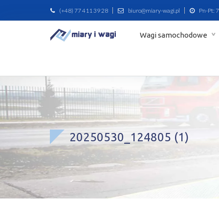
(+48) 77 411 39 28
biuro@miary-wagi.pl
Pn-Pt: 7
Wagi samochodowe
20250530_124805 (1)