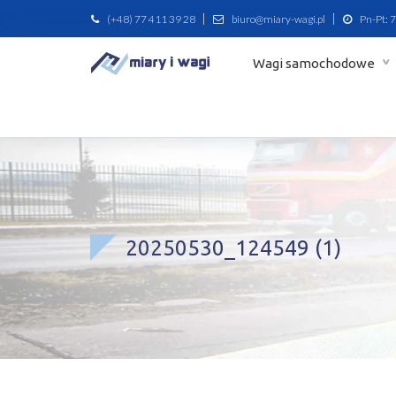
(+48) 77 411 39 28
biuro@miary-wagi.pl
Pn-Pt: 7
Wagi samochodowe
20250530_124549 (1)