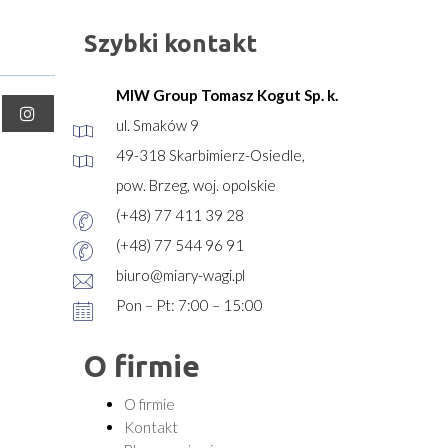
Szybki kontakt
MIW Group Tomasz Kogut Sp. k.
ul. Smaków 9
49-318 Skarbimierz-Osiedle,
pow. Brzeg, woj. opolskie
(+48) 77 411 39 28
(+48) 77 544 96 91
biuro@miary-wagi.pl
Pon – Pt: 7:00 – 15:00
O firmie
O firmie
Kontakt