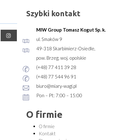
Szybki kontakt
MIW Group Tomasz Kogut Sp. k.
ul. Smaków 9
49-318 Skarbimierz-Osiedle,
pow. Brzeg, woj. opolskie
(+48) 77 411 39 28
(+48) 77 544 96 91
biuro@miary-wagi.pl
Pon – Pt: 7:00 – 15:00
O firmie
O firmie
Kontakt