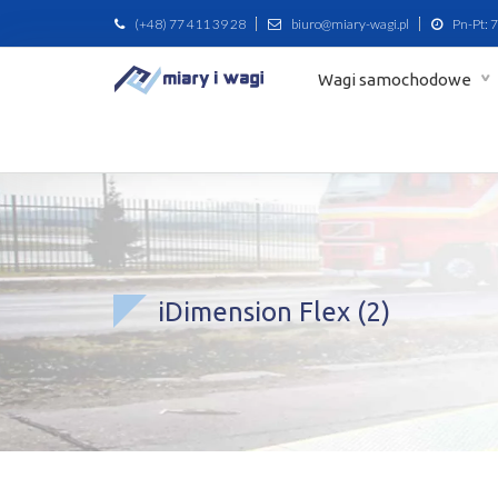
(+48) 77 411 39 28
biuro@miary-wagi.pl
Pn-Pt: 7
Wagi samochodowe
iDimension Flex (2)