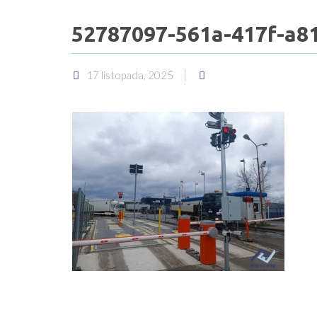
52787097-561a-417f-a8
17 listopada, 2025