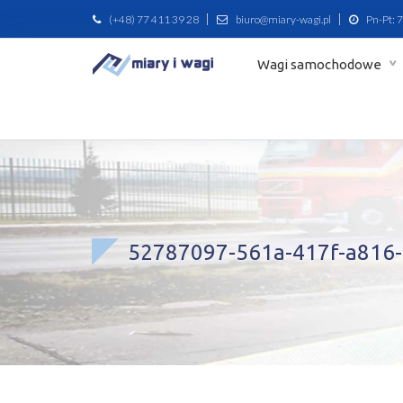
(+48) 77 411 39 28
biuro@miary-wagi.pl
Pn-Pt: 7
Wagi samochodowe
52787097-561a-417f-a816-