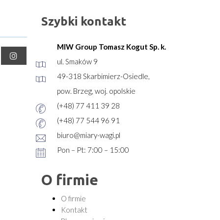
Szybki kontakt
MIW Group Tomasz Kogut Sp. k.
ul. Smaków 9
49-318 Skarbimierz-Osiedle,
pow. Brzeg, woj. opolskie
(+48) 77 411 39 28
(+48) 77 544 96 91
biuro@miary-wagi.pl
Pon – Pt: 7:00 – 15:00
O firmie
O firmie
Kontakt