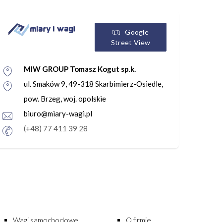
Google
Street View
MIW GROUP Tomasz Kogut sp.k.
ul. Smaków 9, 49-318 Skarbimierz-Osiedle,
pow. Brzeg, woj. opolskie
biuro@miary-wagi.pl
(+48) 77 411 39 28
Wagi samochodowe
O firmie