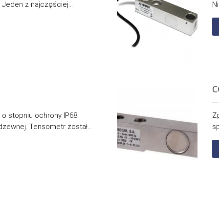
Jeden z najczęściej...
Ni
C
o stopniu ochrony IP68
Zg
dzewnej. Tensometr został...
sp