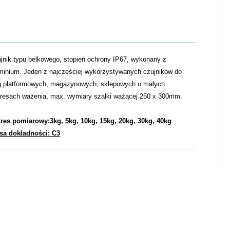
jnik typu belkowego, stopień ochrony IP6
7
, wykonany z
minium. Jeden z najczęściej wykorzystywanych czujników do
 platformowych, magazynowych, sklepowych o małych
resach ważenia, max. wymiary szalki ważącej 250 x 300mm.
kres pomiarowy:
3kg, 5kg, 10kg, 15kg, 20kg, 30kg, 40kg
sa dokładności:
C3