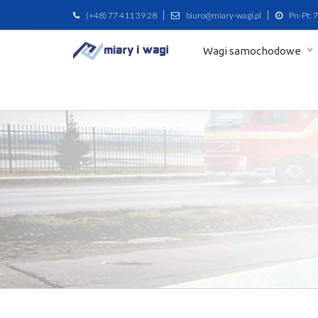
(+48) 77 411 39 28
biuro@miary-wagi.pl
Pn-Pt: 7
Wagi samochodowe