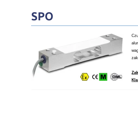
SPO
Czu
alu
wag
zak
Za
Kla