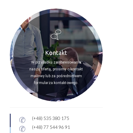
Kontakt
W przypadku zainteresowania
naszą ofertą, prosimy o kontakt
mailowy lub za pośrednictwem
formularza kontaktowego.
(+48) 535 380 175
(+48) 77 544 96 91