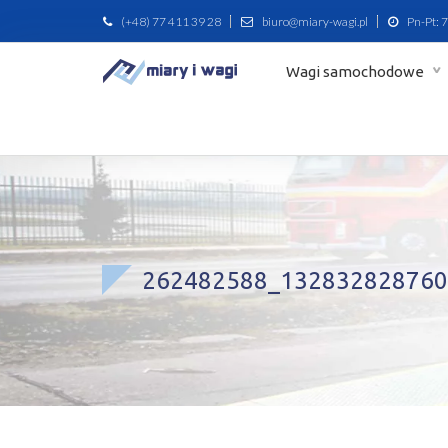
(+48) 77 411 39 28
biuro@miary-wagi.pl
Pn-Pt: 7
Wagi samochodowe
262482588_132832828760