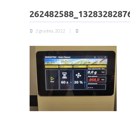
262482588_1328328287
2 grudnia, 2022