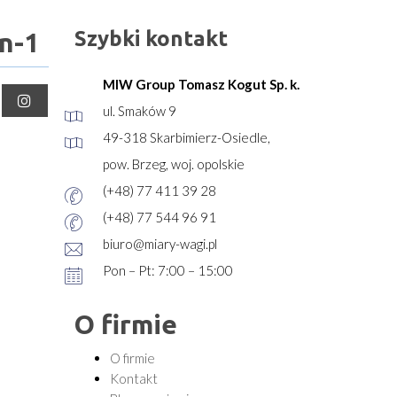
Szybki kontakt
n-1
MIW Group Tomasz Kogut Sp. k.
ul. Smaków 9
49-318 Skarbimierz-Osiedle,
pow. Brzeg, woj. opolskie
(+48) 77 411 39 28
(+48) 77 544 96 91
biuro@miary-wagi.pl
Pon – Pt: 7:00 – 15:00
O firmie
O firmie
Kontakt