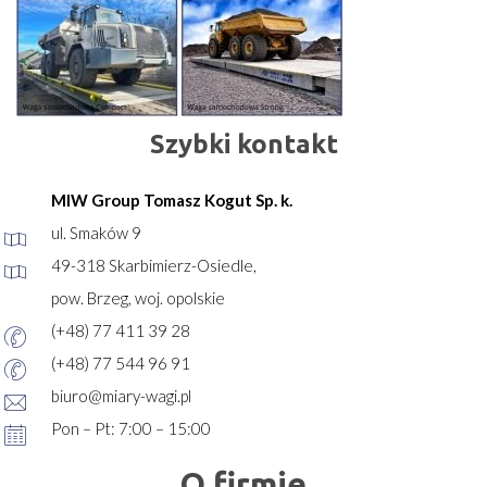
Szybki kontakt
MIW Group Tomasz Kogut Sp. k.
ul. Smaków 9
49-318 Skarbimierz-Osiedle,
pow. Brzeg, woj. opolskie
(+48) 77 411 39 28
(+48) 77 544 96 91
biuro@miary-wagi.pl
Pon – Pt: 7:00 – 15:00
O firmie